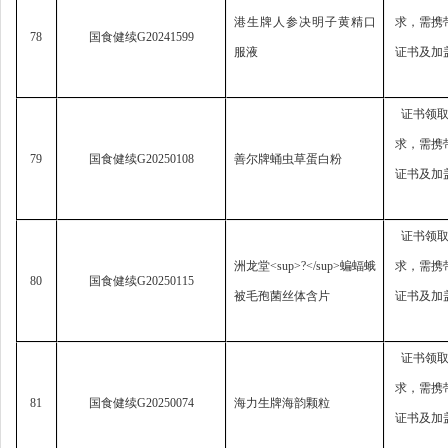
港生牌人参决明子黄精口
求，
需携
78
国食健续
G20241599
服液
证书及加
证书领
求，
需携
79
国食健续
G20250108
善尔牌蛹虫草蛋白粉
证书及加
证书领
洲龙堂
<sup>?</sup>
蝙蝠蛾
求，
需携
80
国食健续
G20250115
被毛孢菌丝体含片
证书及加
证书领
求，
需携
81
国食健续
G20250074
海力生牌海韵颗粒
证书及加