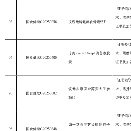
证书领
求，
需携
93
国食健续
G20250256
汉森元牌氨糖软骨素钙片
证书及加
证书领
珍奥
<sup>?</sup>
海普泰胶
求，
需携
94
国食健续
G20250400
囊
证书及加
证书领
筑元吉康牌金荞麦太子参
求，
需携
95
国食健续
G20250382
颗粒
证书及加
证书领
如一堂牌灵芝提取物孢子
求，
需携
96
国食健续
G20250348