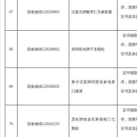
求，
需携
67
国食健续
G20240863
汉森元牌酸枣仁天麻胶囊
证书及加
证书领
求，
需携
68
国食健续
G20240602
协和阳光牌干支颗粒
证书及加
证书领
鲁中宝胶牌阿胶党参地黄
求，
需携
69
国食健续
G20200432
口服液
证书及加
证书领
思松牌铁皮石斛葛根三七
求，
需携
70
国食健续
G20241235
颗粒
证书及加