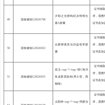
证书领
夕阳之光牌枸杞决明维生
求，
需携
49
国食健续
G20241766
素
A
胶囊
证书及加
证书领
合辉牌黄芪当归益母草胶
求，
需携
50
国食健续
G20241822
囊
证书及加
证书领
筑玉
<sup>?</sup>
维
C
海洋
求，
需携
51
国食健续
G20241651
鱼皮胶原肽粉
(
男士型，西
证书及加
柚味
)
证书领
太阳神
<sup>?</sup>
阿胶当
求，
需携