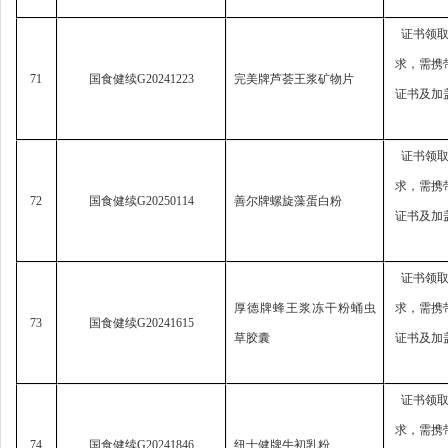
证书领
求，
需携
71
国食健续
G20241223
完美牌芦荟王浆矿物片
证书及加
证书领
求，
需携
72
国食健续
G20250114
善尔牌螺旋藻蛋白粉
证书及加
证书领
厚德牌蜂王浆冻干粉蛹虫
求，
需携
73
国食健续
G20241615
草胶囊
证书及加
证书领
求，
需携
74
国食健续
G20241846
纽士健牌牛初乳粉