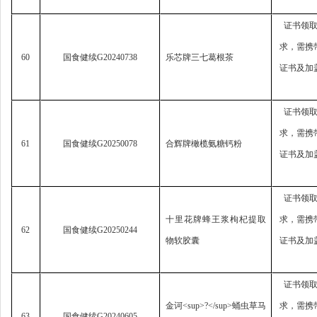
证书领
求，
需携
60
国食健续
G20240738
乐芯牌三七葛根茶
证书及加
证书领
求，
需携
61
国食健续
G20250078
合辉牌橄榄氨糖钙粉
证书及加
证书领
十里花牌蜂王浆枸杞提取
求，
需携
62
国食健续
G20250244
物软胶囊
证书及加
证书领
金诃
<sup>?</sup>
蛹虫草马
求，
需携
63
国食健续
G20240605