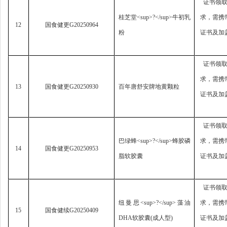
证书领
桂芝堂
<sup>?</sup>
牛初乳
求，
需携
12
国食健更
G20250964
粉
证书及加
证书领
求，
需携
13
国食健更
G20250930
百年唐舒安牌地黄颗粒
证书及加
证书领
巴绿蜂
<sup>?</sup>
蜂胶磷
求，
需携
14
国食健更
G20250953
脂软胶囊
证书及加
证书领
纽曼思
<sup>?</sup>
藻油
求，
需携
15
国食健续
G20250409
DHA
软胶囊
(
成人型
)
证书及加