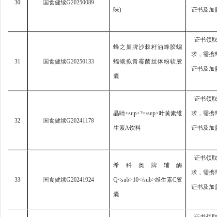
30
国食健续
G20250089
味
)
证书及加
证书领
蜂之巢牌沙棘籽油蜂胶蝙
求，
需携
31
国食健续
G20250133
蝠蛾拟青霉菌丝体粉软胶
证书及加
囊
证书领
晶睛
<sup>?</sup>
叶黄素维
求，
需携
32
国食健续
G20241178
生素
A
饮料
证书及加
证书领
希科奥牌辅酶
求，
需携
33
国食健续
G20241924
Q<sub>10</sub>
维生素
C
胶
证书及加
囊