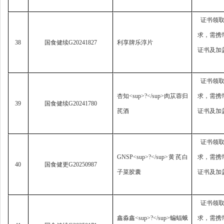
证书领
求，
需携
38
国食健续
G20241827
利享牌乐淳片
证书及加
证书领
杏知
<sup>?</sup>
肉苁蓉归
求，
需携
39
国食健续
G20241780
芪酒
证书及加
证书领
GNSP<sup>?</sup>
黄芪白
求，
需携
40
国食健更
G20250987
子菜胶囊
证书及加
证书领
鑫淼鑫
<sup>?</sup>
蝙蝠蛾
求，
需携