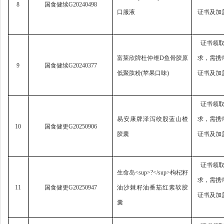
8
国食健续
G20240498
口服液
证书及加
证书领
富莱欣牌杜仲维
D
鱼骨胶原
求，
需携
9
国食健续
G20240377
低聚肽粉
(
苹果口味
)
证书及加
证书领
易安康牌泽泻绞股蓝山楂
求，
需携
10
国食健更
G20250906
胶囊
证书及加
证书领
生命岛
<sup>?</sup>
枸杞籽
求，
需携
11
国食健更
G20250947
油沙棘籽油番茄红素软胶
证书及加
囊