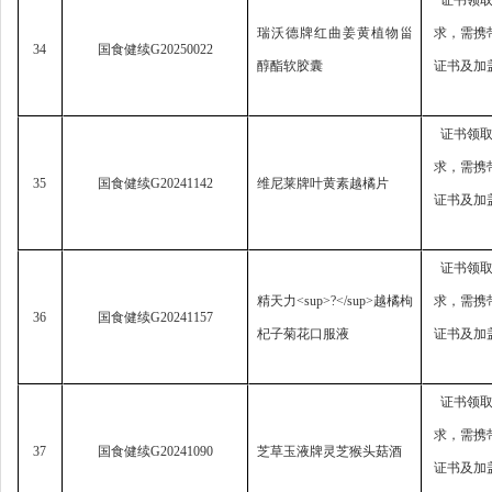
证书领
瑞沃德牌红曲姜黄植物甾
求，
需携
34
国食健续
G20250022
醇酯软胶囊
证书及加
证书领
求，
需携
35
国食健续
G20241142
维尼莱牌叶黄素越橘片
证书及加
证书领
精天力
<sup>?</sup>
越橘枸
求，
需携
36
国食健续
G20241157
杞子菊花口服液
证书及加
证书领
求，
需携
37
国食健续
G20241090
芝草玉液牌灵芝猴头菇酒
证书及加