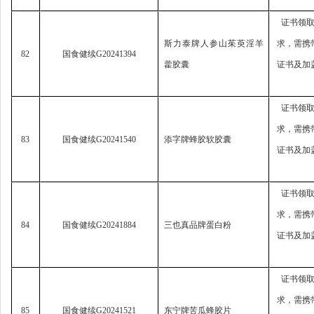
证书领
斯力泰牌人参山茱萸淫羊
求，
需携
82
国食健续
G20241394
藿胶囊
证书及加
证书领
求，
需携
83
国食健续
G20241540
添字牌蜂胶软胶囊
证书及加
证书领
求，
需携
84
国食健续
G20241884
三也真品牌蛋白粉
证书及加
证书领
求，
需携
85
国食健续
G20241521
东宁牌苦瓜蜂胶片