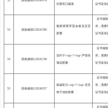
52
国食健续
G20240178
归黄芪口服液
证书及加
证书领
顺新牌墨旱莲金银花灵芝
求，
需携
53
国食健续
G20241586
胶囊
证书及加
证书领
花纤子
<sup>?</sup>
芦荟玫
求，
需携
54
国食健续
G20241740
瑰花胶囊
证书及加
证书领
精诚富元
<sup>?</sup>
灵芝
求，
需携
55
国食健续
G20240357
孢子油软胶囊
证书及加
证书领