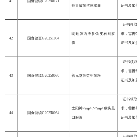
41
国食健续
G20250171
拟青霉菌丝体胶囊
证书及加
证书领
朗勤牌西洋参铁皮石斛胶
求，
需携
42
国食健更
G20251034
囊
证书及加
证书领
求，
需携
43
国食健续
G20250070
善元堂牌益生菌粉
证书及加
证书领
太阳神
<sup>?</sup>
猴头菇
求，
需携
44
国食健续
G20250084
口服液
证书及加
证书领