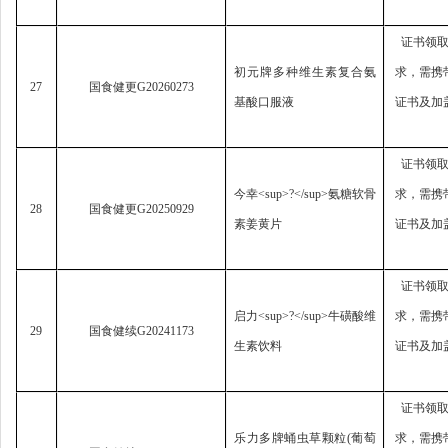
证书领
初元牌多种维生素复合氨
求，
需携
27
国食健更
G20260273
基酸口服液
证书及加
证书领
今幸
<sup>?</sup>
氨糖软骨
求，
需携
28
国食健更
G20250929
素姜黄片
证书及加
证书领
启力
<sup>?</sup>
牛磺酸维
求，
需携
29
国食健续
G20241173
生素饮料
证书及加
证书领
乐力多牌蛹虫草颗粒
(
葡萄
求，
需携