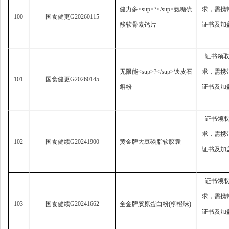
健力多
<sup>?</sup>
氨糖硫
求，
需携
100
国食健更
G20260115
酸软骨素钙片
证书及加
证书领
无限能
<sup>?</sup>
铁皮石
求，
需携
101
国食健更
G20260145
斛粉
证书及加
证书领
求，
需携
102
国食健续
G20241900
黄金牌大豆磷脂软胶囊
证书及加
证书领
求，
需携
103
国食健续
G20241662
全金牌胶原蛋白粉
(
柳橙味
)
证书及加