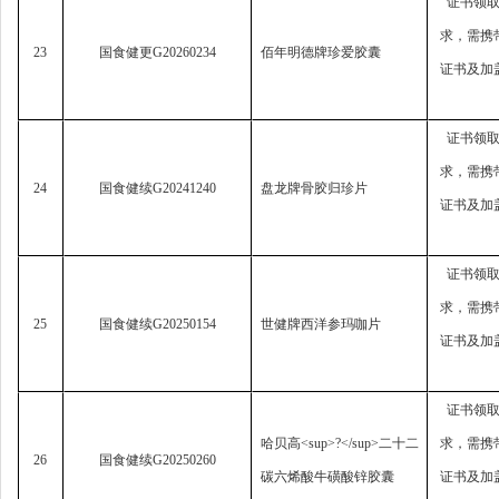
证书领
求，
需携
23
国食健更
G20260234
佰年明德牌珍爱胶囊
证书及加
证书领
求，
需携
24
国食健续
G20241240
盘龙牌骨胶归珍片
证书及加
证书领
求，
需携
25
国食健续
G20250154
世健牌西洋参玛咖片
证书及加
证书领
哈贝高
<sup>?</sup>
二十二
求，
需携
26
国食健续
G20250260
碳六烯酸牛磺酸锌胶囊
证书及加