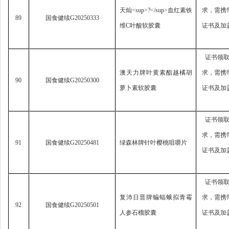
天灿
<sup>?</sup>
血红素铁
求，
需携
89
国食健续
G20250333
维
C
叶酸软胶囊
证书及加
证书领
澳天力牌叶黄素酯越橘胡
求，
需携
90
国食健续
G20250300
萝卜素软胶囊
证书及加
证书领
求，
需携
91
国食健续
G20250481
绿森林牌针叶樱桃咀嚼片
证书及加
证书领
复沛日晋牌蝙蝠蛾拟青霉
求，
需携
92
国食健续
G20250501
人参石榴胶囊
证书及加