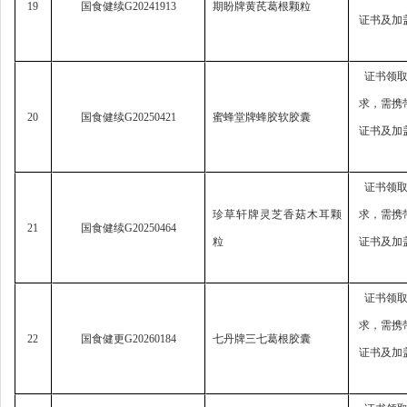
19
国食健续
G20241913
期盼牌黄芪葛根颗粒
证书及加
证书领
求，
需携
20
国食健续
G20250421
蜜蜂堂牌蜂胶软胶囊
证书及加
证书领
珍草轩牌灵芝香菇木耳颗
求，
需携
21
国食健续
G20250464
粒
证书及加
证书领
求，
需携
22
国食健更
G20260184
七丹牌三七葛根胶囊
证书及加