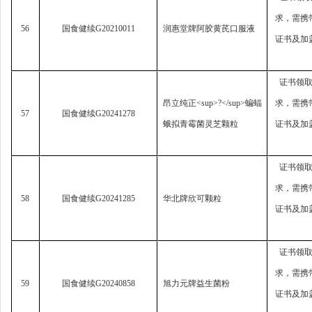
求，
需携
56
国食健续
G20210011
润惠堂牌阿胶黄芪口服液
证书及加
证书领
昂立纯正
<sup>?</sup>
蝙蝠
求，
需携
57
国食健续
G20241278
蛾拟青霉菌灵芝颗粒
证书及加
证书领
求，
需携
58
国食健续
G20241285
华北牌欣可颗粒
证书及加
证书领
求，
需携
59
国食健续
G20240858
旭力元牌益生菌粉
证书及加