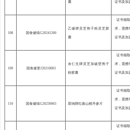
囊
证书及加
证书领
乙缘牌灵芝孢子粉灵芝胶
求，
需携
108
国食健续
G20241260
囊
证书及加
证书领
余仁生牌灵芝加破壁孢子
求，
需携
109
国食健更
J20210003
粉胶囊
证书及加
证书领
求，
需携
110
国食健续
G20250063
星纳牌红曲山楂丹参片
证书及加
证书领