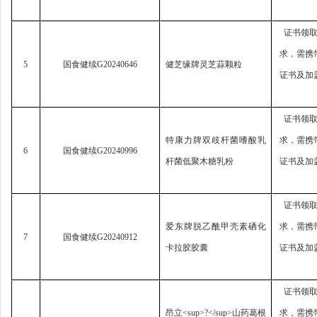
证书领
求，
需携
5
国食健续
G20240646
健芝缘牌灵芝蒜颗粒
证书及加
证书领
特康力牌双歧杆菌嗜酸乳
求，
需携
6
国食健续
G20240996
杆菌低聚木糖乳粉
证书及加
证书领
爱东牌脱乙酰甲壳素硒化
求，
需携
7
国食健续
G20240912
卡拉胶胶囊
证书及加
证书领
昂立
<sup>?</sup>
山药葛根
求，
需携