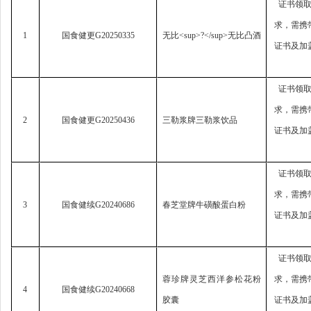
证书领
求，
需携
1
国食健更
G20250335
无比
<sup>?</sup>
无比凸酒
证书及加
证书领
求，
需携
2
国食健更
G20250436
三勒浆牌三勒浆饮品
证书及加
证书领
求，
需携
3
国食健续
G20240686
春芝堂牌牛磺酸蛋白粉
证书及加
证书领
蓉珍牌灵芝西洋参松花粉
求，
需携
4
国食健续
G20240668
胶囊
证书及加