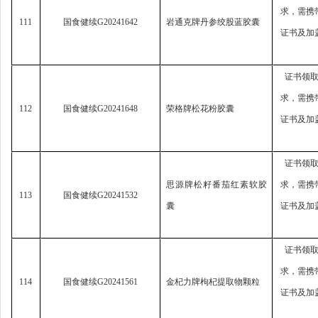
求，
需携
111
国食健续
G20241642
岩通克牌丹参绞股蓝胶囊
证书及加
证书领
求，
需携
112
国食健续
G20241648
荣格牌松花粉胶囊
证书及加
证书领
思源牌松籽番茄红素软胶
求，
需携
113
国食健续
G20241532
囊
证书及加
证书领
求，
需携
114
国食健续
G20241561
金杞力牌枸杞提取物颗粒
证书及加