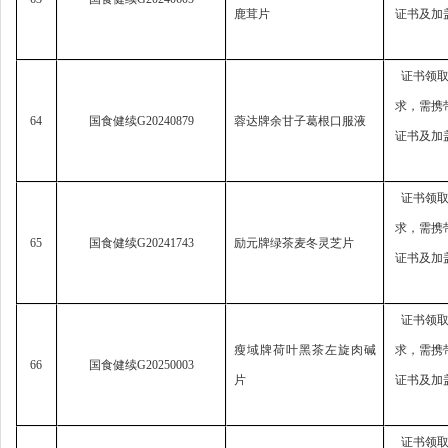
鹿茸片
证书及加
证书领
求，
需携
64
国食健续
G20240879
蓉达牌余甘子葛根口服液
证书及加
证书领
求，
需携
65
国食健续
G20241743
励元牌绿茶麦冬灵芝片
证书及加
证书领
瘦域牌荷叶黑茶左旋肉碱
求，
需携
66
国食健续
G20250003
片
证书及加
证书领