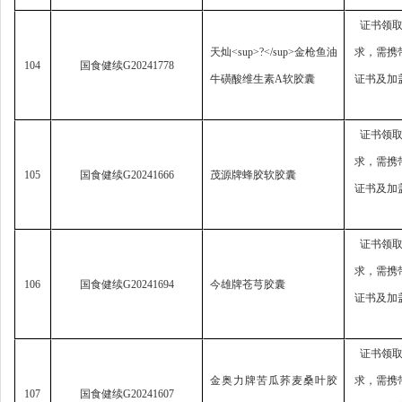
证书领
天灿
<sup>?</sup>
金枪鱼油
求，
需携
104
国食健续
G20241778
牛磺酸维生素
A
软胶囊
证书及加
证书领
求，
需携
105
国食健续
G20241666
茂源牌蜂胶软胶囊
证书及加
证书领
求，
需携
106
国食健续
G20241694
今雄牌苍芎胶囊
证书及加
证书领
金奥力牌苦瓜荞麦桑叶胶
求，
需携
107
国食健续
G20241607