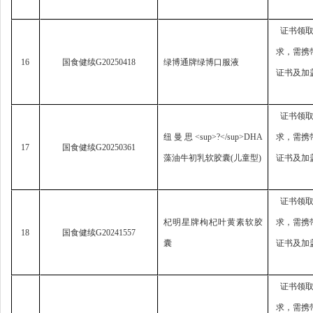
证书领
求，
需携
16
国食健续
G20250418
绿博通牌绿博口服液
证书及加
证书领
纽曼思
<sup>?</sup>DHA
求，
需携
17
国食健续
G20250361
藻油牛初乳软胶囊
(
儿童型
)
证书及加
证书领
杞明星牌枸杞叶黄素软胶
求，
需携
18
国食健续
G20241557
囊
证书及加
证书领
求，
需携