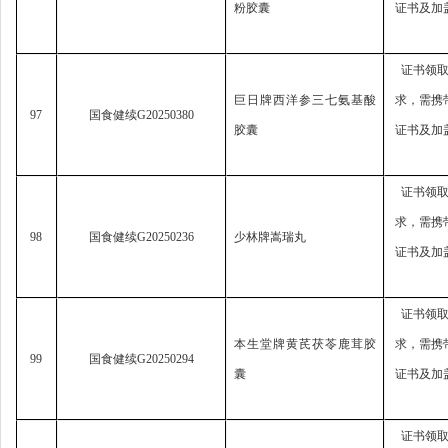
粉胶囊
证书及加
证书领
巨日牌西洋参三七氨基酸
求，
需携
97
国食健续
G20250380
胶囊
证书及加
证书领
求，
需携
98
国食健续
G20250236
少林牌嵩瑞丸
证书及加
证书领
本生堂牌黄芪茯苓鹿茸胶
求，
需携
99
国食健续
G20250294
囊
证书及加
证书领