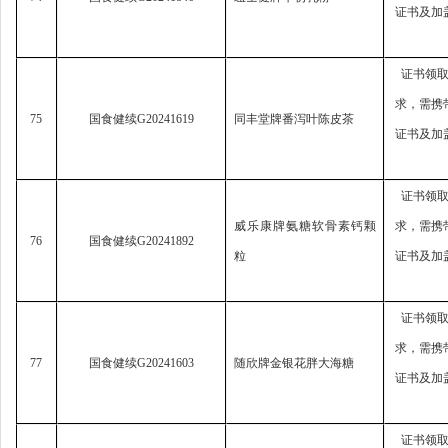
证书及加
证书领
求，
需携
75
国食健续
G20241619
同丰堂牌番泻叶陈皮茶
证书及加
证书领
威乐康牌氨糖软骨素钙颗
求，
需携
76
国食健续
G20241892
粒
证书及加
证书领
求，
需携
77
国食健续
G20241603
随欣牌金银花胖大海糖
证书及加
证书领