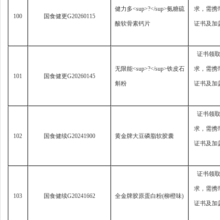
健力多
<sup>?</sup>
氨糖硫
求，
需携
100
国食健更
G20260115
酸软骨素钙片
证书及加
证书领
无限能
<sup>?</sup>
铁皮石
求，
需携
101
国食健更
G20260145
斛粉
证书及加
证书领
求，
需携
102
国食健续
G20241900
黄金牌大豆磷脂软胶囊
证书及加
证书领
求，
需携
103
国食健续
G20241662
全金牌胶原蛋白粉
(
柳橙味
)
证书及加