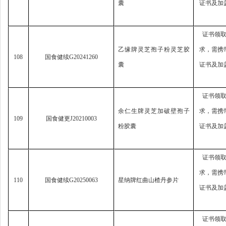
囊
证书及加
证书领
乙缘牌灵芝孢子粉灵芝胶
求，
需携
108
国食健续
G20241260
囊
证书及加
证书领
余仁生牌灵芝加破壁孢子
求，
需携
109
国食健更
J20210003
粉胶囊
证书及加
证书领
求，
需携
110
国食健续
G20250063
星纳牌红曲山楂丹参片
证书及加
证书领