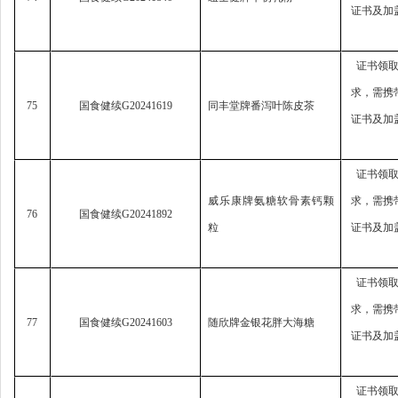
证书及加
证书领
求，
需携
75
国食健续
G20241619
同丰堂牌番泻叶陈皮茶
证书及加
证书领
威乐康牌氨糖软骨素钙颗
求，
需携
76
国食健续
G20241892
粒
证书及加
证书领
求，
需携
77
国食健续
G20241603
随欣牌金银花胖大海糖
证书及加
证书领