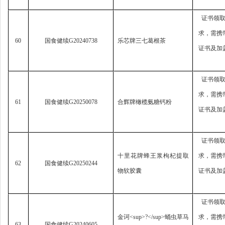
证书领
求，
需携
60
国食健续
G20240738
乐芯牌三七葛根茶
证书及加
证书领
求，
需携
61
国食健续
G20250078
合辉牌橄榄氨糖钙粉
证书及加
证书领
十里花牌蜂王浆枸杞提取
求，
需携
62
国食健续
G20250244
物软胶囊
证书及加
证书领
金诃
<sup>?</sup>
蛹虫草马
求，
需携
63
国食健续
G20240605