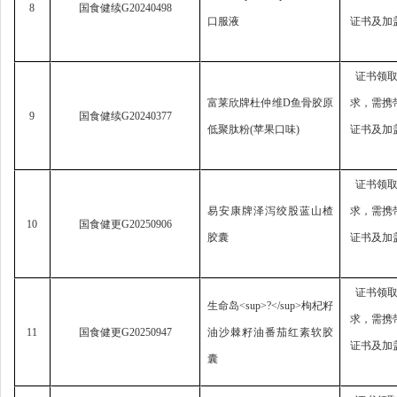
8
国食健续
G20240498
口服液
证书及加
证书领
富莱欣牌杜仲维
D
鱼骨胶原
求，
需携
9
国食健续
G20240377
低聚肽粉
(
苹果口味
)
证书及加
证书领
易安康牌泽泻绞股蓝山楂
求，
需携
10
国食健更
G20250906
胶囊
证书及加
证书领
生命岛
<sup>?</sup>
枸杞籽
求，
需携
11
国食健更
G20250947
油沙棘籽油番茄红素软胶
证书及加
囊