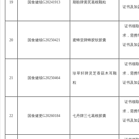
19
国食健续
G20241913
期盼牌黄芪葛根颗粒
证书及加
证书领
求，
需携
20
国食健续
G20250421
蜜蜂堂牌蜂胶软胶囊
证书及加
证书领
珍草轩牌灵芝香菇木耳颗
求，
需携
21
国食健续
G20250464
粒
证书及加
证书领
求，
需携
22
国食健更
G20260184
七丹牌三七葛根胶囊
证书及加