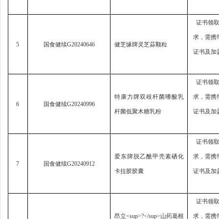
证书领
求，
需携
5
国食健续
G20240646
健芝缘牌灵芝蒜颗粒
证书及加
证书领
特康力牌双歧杆菌嗜酸乳
求，
需携
6
国食健续
G20240996
杆菌低聚木糖乳粉
证书及加
证书领
爱东牌脱乙酰甲壳素硒化
求，
需携
7
国食健续
G20240912
卡拉胶胶囊
证书及加
证书领
昂立
<sup>?</sup>
山药葛根
求，
需携