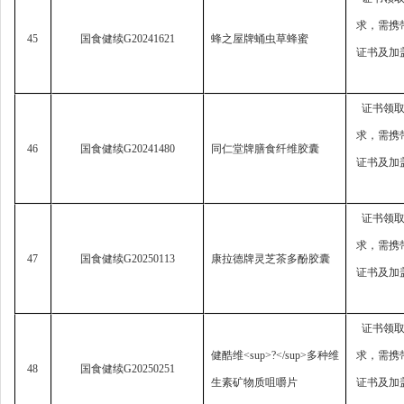
求，
需携
45
国食健续
G20241621
蜂之屋牌蛹虫草蜂蜜
证书及加
证书领
求，
需携
46
国食健续
G20241480
同仁堂牌膳食纤维胶囊
证书及加
证书领
求，
需携
47
国食健续
G20250113
康拉德牌灵芝茶多酚胶囊
证书及加
证书领
健酷维
<sup>?</sup>
多种维
求，
需携
48
国食健续
G20250251
生素矿物质咀嚼片
证书及加