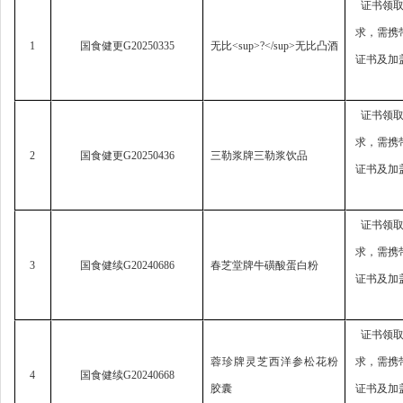
证书领
求，
需携
1
国食健更
G20250335
无比
<sup>?</sup>
无比凸酒
证书及加
证书领
求，
需携
2
国食健更
G20250436
三勒浆牌三勒浆饮品
证书及加
证书领
求，
需携
3
国食健续
G20240686
春芝堂牌牛磺酸蛋白粉
证书及加
证书领
蓉珍牌灵芝西洋参松花粉
求，
需携
4
国食健续
G20240668
胶囊
证书及加