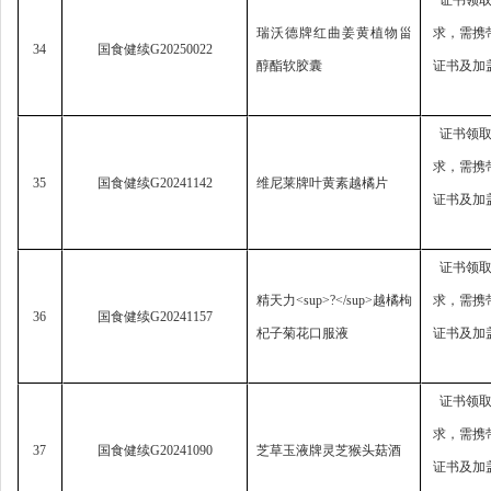
证书领
瑞沃德牌红曲姜黄植物甾
求，
需携
34
国食健续
G20250022
醇酯软胶囊
证书及加
证书领
求，
需携
35
国食健续
G20241142
维尼莱牌叶黄素越橘片
证书及加
证书领
精天力
<sup>?</sup>
越橘枸
求，
需携
36
国食健续
G20241157
杞子菊花口服液
证书及加
证书领
求，
需携
37
国食健续
G20241090
芝草玉液牌灵芝猴头菇酒
证书及加