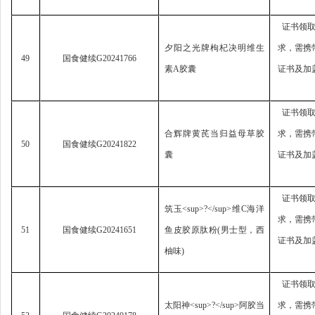
证书领
夕阳之光牌枸杞决明维生
求，
需携
49
国食健续
G20241766
素
A
胶囊
证书及加
证书领
合辉牌黄芪当归益母草胶
求，
需携
50
国食健续
G20241822
囊
证书及加
证书领
筑玉
<sup>?</sup>
维
C
海洋
求，
需携
51
国食健续
G20241651
鱼皮胶原肽粉
(
男士型，西
证书及加
柚味
)
证书领
太阳神
<sup>?</sup>
阿胶当
求，
需携