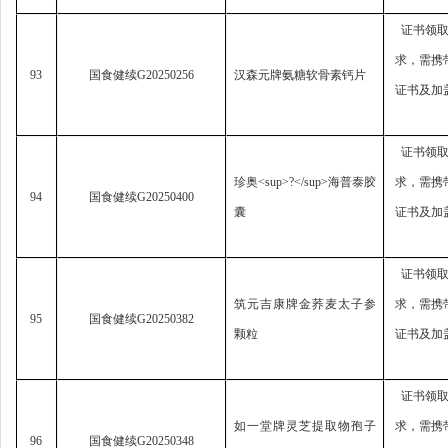
证书领
求，
需携
93
国食健续
G20250256
汉森元牌氨糖软骨素钙片
证书及加
证书领
珍奥
<sup>?</sup>
海普泰胶
求，
需携
94
国食健续
G20250400
囊
证书及加
证书领
筑元吉康牌金荞麦太子参
求，
需携
95
国食健续
G20250382
颗粒
证书及加
证书领
如一堂牌灵芝提取物孢子
求，
需携
96
国食健续
G20250348