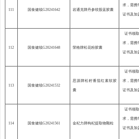
求，
需携
111
国食健续
G20241642
岩通克牌丹参绞股蓝胶囊
证书及加
证书领
求，
需携
112
国食健续
G20241648
荣格牌松花粉胶囊
证书及加
证书领
思源牌松籽番茄红素软胶
求，
需携
113
国食健续
G20241532
囊
证书及加
证书领
求，
需携
114
国食健续
G20241561
金杞力牌枸杞提取物颗粒
证书及加