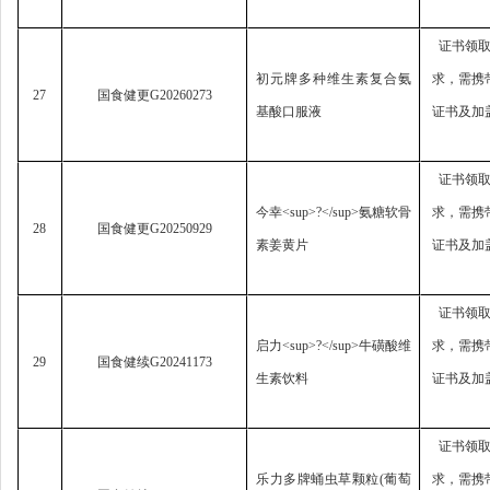
证书领
初元牌多种维生素复合氨
求，
需携
27
国食健更
G20260273
基酸口服液
证书及加
证书领
今幸
<sup>?</sup>
氨糖软骨
求，
需携
28
国食健更
G20250929
素姜黄片
证书及加
证书领
启力
<sup>?</sup>
牛磺酸维
求，
需携
29
国食健续
G20241173
生素饮料
证书及加
证书领
乐力多牌蛹虫草颗粒
(
葡萄
求，
需携