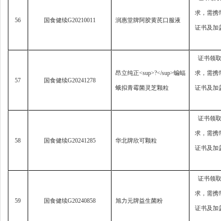
求，
需携
56
国食健续
G20210011
润惠堂牌阿胶黄芪口服液
证书及加
证书领
昂立纯正
<sup>?</sup>
蝙蝠
求，
需携
57
国食健续
G20241278
蛾拟青霉菌灵芝颗粒
证书及加
证书领
求，
需携
58
国食健续
G20241285
华北牌欣可颗粒
证书及加
证书领
求，
需携
59
国食健续
G20240858
旭力元牌益生菌粉
证书及加