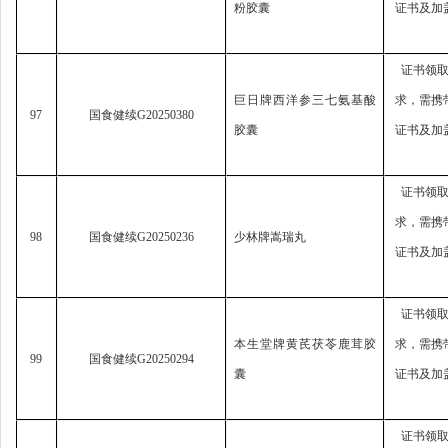
粉胶囊
证书及加
证书领
巨日牌西洋参三七氨基酸
求，
需携
97
国食健续
G20250380
胶囊
证书及加
证书领
求，
需携
98
国食健续
G20250236
少林牌嵩瑞丸
证书及加
证书领
本生堂牌黄芪茯苓鹿茸胶
求，
需携
99
国食健续
G20250294
囊
证书及加
证书领