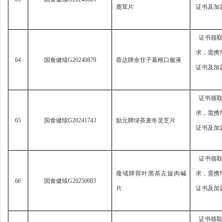
鹿茸片
证书及加
证书领
求，
需携
64
国食健续
G20240879
蓉达牌余甘子葛根口服液
证书及加
证书领
求，
需携
65
国食健续
G20241743
励元牌绿茶麦冬灵芝片
证书及加
证书领
瘦域牌荷叶黑茶左旋肉碱
求，
需携
66
国食健续
G20250003
片
证书及加
证书领