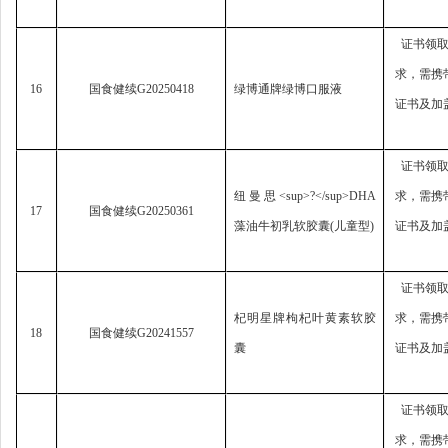
证书领
求，
需携
16
国食健续
G20250418
绿博通牌绿博口服液
证书及加
证书领
纽曼思
<sup>?</sup>DHA
求，
需携
17
国食健续
G20250361
藻油牛初乳软胶囊
(
儿童型
)
证书及加
证书领
杞明星牌枸杞叶黄素软胶
求，
需携
18
国食健续
G20241557
囊
证书及加
证书领
求，
需携