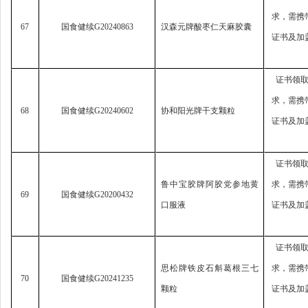
求，
需携
67
国食健续
G20240863
汉森元牌酸枣仁天麻胶囊
证书及加
证书领
求，
需携
68
国食健续
G20240602
协和阳光牌干支颗粒
证书及加
证书领
鲁中宝胶牌阿胶党参地黄
求，
需携
69
国食健续
G20200432
口服液
证书及加
证书领
思松牌铁皮石斛葛根三七
求，
需携
70
国食健续
G20241235
颗粒
证书及加