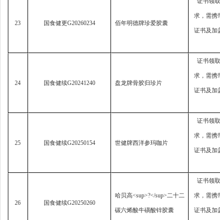
证书领
求，
需携
23
国食健更
G20260234
佰年明德牌珍爱胶囊
证书及加
证书领
求，
需携
24
国食健续
G20241240
盘龙牌骨胶归珍片
证书及加
证书领
求，
需携
25
国食健续
G20250154
世健牌西洋参玛咖片
证书及加
证书领
哈贝高
<sup>?</sup>
二十二
求，
需携
26
国食健续
G20250260
碳六烯酸牛磺酸锌胶囊
证书及加