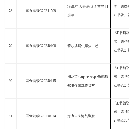
港生牌人参决明子黄精口
求，
需携
78
国食健续
G20241599
服液
证书及加
证书领
求，
需携
79
国食健续
G20250108
善尔牌蛹虫草蛋白粉
证书及加
证书领
洲龙堂
<sup>?</sup>
蝙蝠蛾
求，
需携
80
国食健续
G20250115
被毛孢菌丝体含片
证书及加
证书领
求，
需携
81
国食健续
G20250074
海力生牌海韵颗粒
证书及加