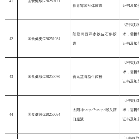
41
国食健续
G20250171
拟青霉菌丝体胶囊
证书及加
证书领
朗勤牌西洋参铁皮石斛胶
求，
需携
42
国食健更
G20251034
囊
证书及加
证书领
求，
需携
43
国食健续
G20250070
善元堂牌益生菌粉
证书及加
证书领
太阳神
<sup>?</sup>
猴头菇
求，
需携
44
国食健续
G20250084
口服液
证书及加
证书领