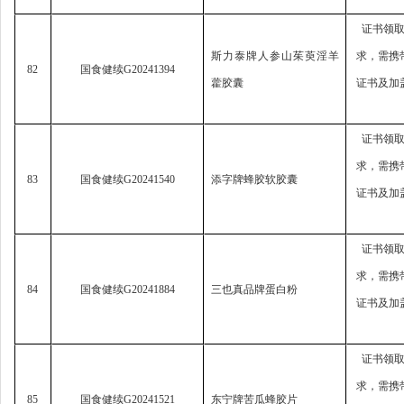
证书领
斯力泰牌人参山茱萸淫羊
求，
需携
82
国食健续
G20241394
藿胶囊
证书及加
证书领
求，
需携
83
国食健续
G20241540
添字牌蜂胶软胶囊
证书及加
证书领
求，
需携
84
国食健续
G20241884
三也真品牌蛋白粉
证书及加
证书领
求，
需携
85
国食健续
G20241521
东宁牌苦瓜蜂胶片