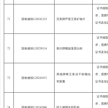
证书领
求，
需携
71
国食健续
G20241223
完美牌芦荟王浆矿物片
证书及加
证书领
求，
需携
72
国食健续
G20250114
善尔牌螺旋藻蛋白粉
证书及加
证书领
厚德牌蜂王浆冻干粉蛹虫
求，
需携
73
国食健续
G20241615
草胶囊
证书及加
证书领
求，
需携
74
国食健续
G20241846
纽士健牌牛初乳粉