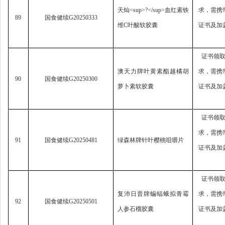
天灿
<sup>?</sup>
血红素铁
求，
需携
89
国食健续
G20250333
维
C
叶酸软胶囊
证书及加
证书领
澳天力牌叶黄素酯越橘胡
求，
需携
90
国食健续
G20250300
萝卜素软胶囊
证书及加
证书领
求，
需携
91
国食健续
G20250481
绿森林牌针叶樱桃咀嚼片
证书及加
证书领
复沛日晋牌蝙蝠蛾拟青霉
求，
需携
92
国食健续
G20250501
人参石榴胶囊
证书及加