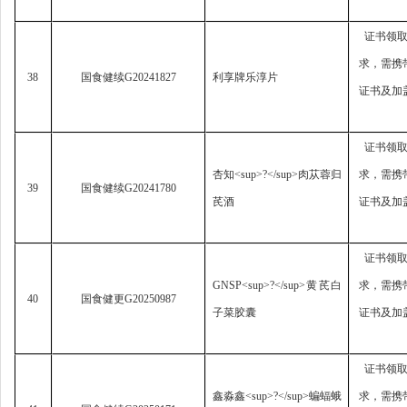
证书领
求，
需携
38
国食健续
G20241827
利享牌乐淳片
证书及加
证书领
杏知
<sup>?</sup>
肉苁蓉归
求，
需携
39
国食健续
G20241780
芪酒
证书及加
证书领
GNSP<sup>?</sup>
黄芪白
求，
需携
40
国食健更
G20250987
子菜胶囊
证书及加
证书领
鑫淼鑫
<sup>?</sup>
蝙蝠蛾
求，
需携