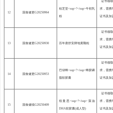
证书领
桂芝堂
<sup>?</sup>
牛初乳
求，
需携
12
国食健更
G20250964
粉
证书及加
证书领
求，
需携
13
国食健更
G20250930
百年唐舒安牌地黄颗粒
证书及加
证书领
巴绿蜂
<sup>?</sup>
蜂胶磷
求，
需携
14
国食健更
G20250953
脂软胶囊
证书及加
证书领
纽曼思
<sup>?</sup>
藻油
求，
需携
15
国食健续
G20250409
DHA
软胶囊
(
成人型
)
证书及加