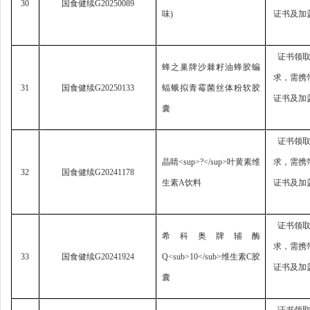
30
国食健续
G20250089
味
)
证书及加
证书领
蜂之巢牌沙棘籽油蜂胶蝙
求，
需携
31
国食健续
G20250133
蝠蛾拟青霉菌丝体粉软胶
证书及加
囊
证书领
晶睛
<sup>?</sup>
叶黄素维
求，
需携
32
国食健续
G20241178
生素
A
饮料
证书及加
证书领
希科奥牌辅酶
求，
需携
33
国食健续
G20241924
Q<sub>10</sub>
维生素
C
胶
证书及加
囊