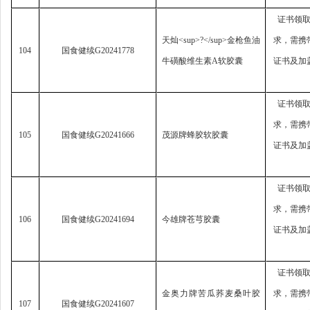
证书领
天灿
<sup>?</sup>
金枪鱼油
求，
需携
104
国食健续
G20241778
牛磺酸维生素
A
软胶囊
证书及加
证书领
求，
需携
105
国食健续
G20241666
茂源牌蜂胶软胶囊
证书及加
证书领
求，
需携
106
国食健续
G20241694
今雄牌苍芎胶囊
证书及加
证书领
金奥力牌苦瓜荞麦桑叶胶
求，
需携
107
国食健续
G20241607