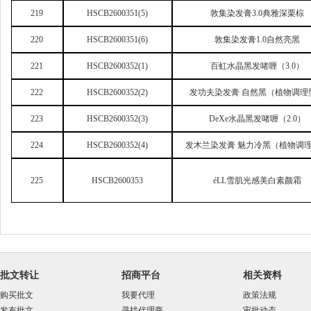
219
HSCB2600351(5)
敦集染发膏3.0典雅深栗棕
220
HSCB2600351(6)
敦集染发膏1.0自然亮黑
221
HSCB2600352(1)
百虹水晶黑发啫喱（3.0）
222
HSCB2600352(2)
发功夫染发膏 自然黑（植物调理
223
HSCB2600352(3)
DeXe
水晶黑发啫喱（2.0）
224
HSCB2600352(4)
发木兰染发膏 魅力冷黑（植物调
225
HSCB2600353
éLL雪肌光感美白素颜霜
批文转让
招商平台
相关资料
购买批文
我要代理
政策法规
发布批文
寻找代理商
审批动态