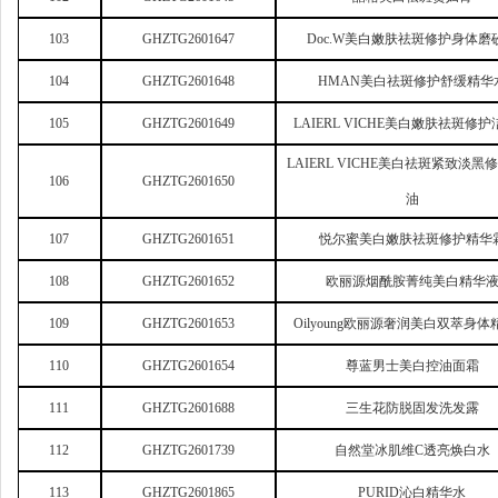
103
GHZTG2601647
Doc.W
美白嫩肤祛斑修护身体磨
104
GHZTG2601648
HMAN
美白祛斑修护舒缓精华
105
GHZTG2601649
LAIERL VICHE
美白嫩肤祛斑修护
LAIERL VICHE
美白祛斑紧致淡黑修
106
GHZTG2601650
油
107
GHZTG2601651
悦尔蜜美白嫩肤祛斑修护精华
108
GHZTG2601652
欧丽源烟酰胺菁纯美白精华
109
GHZTG2601653
Oilyoung
欧丽源奢润美白双萃身体
110
GHZTG2601654
尊蓝男士美白控油面霜
111
GHZTG2601688
三生花防脱固发洗发露
112
GHZTG2601739
自然堂冰肌维C透亮焕白水
113
GHZTG2601865
PURID
沁白精华水