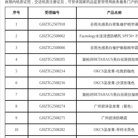
效期内纸质证照，交还纸质注册证后，可登录国家药品监督管理局政务服务门户的
序号
受理编号
产品名称
1
GHZTG2507918
谷雨光感美白密集修护精华
2
GHZTG2508062
Facetology
水漾清透防晒乳 SPF50+ P
3
GHZTG2508066
谷雨光感美白修护焕能精华
4
GHZTG2508205
黛柏诗BETAHAUS美白祛斑抚纹
5
GHZTG2508214
OKCS
染发膏-伦敦奶咖色
6
GHZTG2508216
OKCS
染发膏-沙漠玫瑰色
7
GHZTG2508259
黛柏诗BETAHAUS美白祛斑抗皱
8
GHZTG2508274
广州碧涛染发膏（紫色）
9
GHZTG2508275
广州碧涛防晒霜
10
GHZTG2508282
OKCS
染发膏-哥特冷黑色