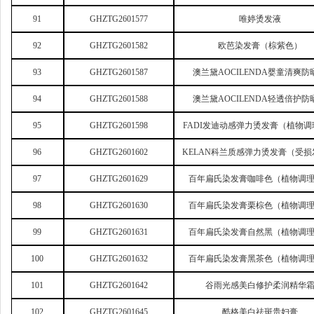
91
GHZTG2601577
唯婷烫发液
92
GHZTG2601582
欧芭染发膏（棕紫色）
93
GHZTG2601587
澳兰黛AOCILENDA婴童清爽防
94
GHZTG2601588
澳兰黛AOCILENDA轻透倍护防
95
GHZTG2601598
FADI
发迪动感弹力烫发膏（植物调
96
GHZTG2601602
KELAN
科兰质感弹力烫发膏（受损
97
GHZTG2601629
百年扁氏染发膏咖啡色（植物调
98
GHZTG2601630
百年扁氏染发膏栗棕色（植物调
99
GHZTG2601631
百年扁氏染发膏自然黑（植物调
100
GHZTG2601632
百年扁氏染发膏黑茶色（植物调
101
GHZTG2601642
谷雨光感美白修护柔润精华
102
GHZTG2601645
酷格美白祛斑贵妇膏