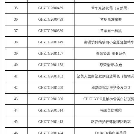
35
GHZTG2600459
章华东染发霜（自然黑）
36
GHZTG2600499
紫玥黑发啫喱
37
GHZTG2600830
章华东一梳黑
38
GHZTG2601149
御泥坊矜纯臻白小金瓶复颜精
39
GHZTG2601157
尊荣染膏-浅亚麻色
40
GHZTG2601158
尊荣染膏-灰色
41
GHZTG2601162
染美人盖白染发剂自然黑色（植物
42
GHZTG2601299
卓韵霜赋活养护染发霜 3
43
GHZTG2601300
CHIOLYOU
且柚御雪美白祛斑
44
GHZTG2601314
福莱美防晒霜
45
GHZTG2601413
骆驼倍护轻薄物理防晒霜
46
GHZTG2601424
Dr.BeiDe
焕白美手霜