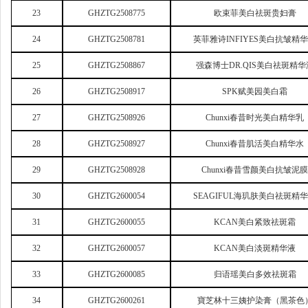
23
GHZTG2508775
欧束菲美白祛斑贵妇膏
24
GHZTG2508781
英菲雅诗INFIYES美白抗皱精
25
GHZTG2508867
强森博士DR.QIS美白祛斑精华
26
GHZTG2508917
SPK
赋美园美白霜
27
GHZTG2508926
Chunxi
春昔时光美白精华乳
28
GHZTG2508927
Chunxi
春昔肌活美白精华水
29
GHZTG2508928
Chunxi
春昔雪颜美白抗皱泥
30
GHZTG2600054
SEAGIFUL
海玑肤美白祛斑精
31
GHZTG2600055
KCAN
美白紧致祛斑霜
32
GHZTG2600057
KCAN
美白淡斑精华液
33
GHZTG2600085
归语瑶美白多效祛斑霜
34
GHZTG2600261
寶芝林十三姨护染膏（黑茶色