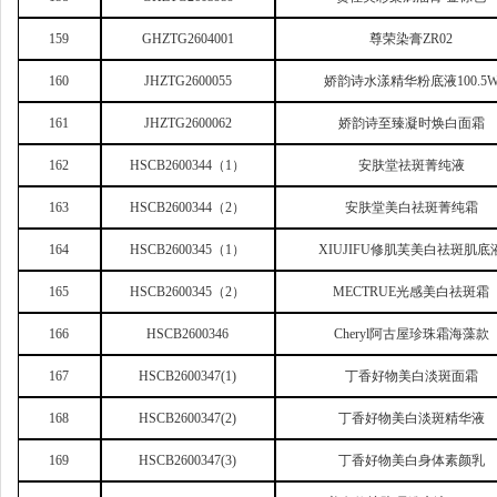
159
GHZTG2604001
尊荣染膏ZR02
160
JHZTG2600055
娇韵诗水漾精华粉底液100.5
161
JHZTG2600062
娇韵诗至臻凝时焕白面霜
162
HSCB2600344
（1）
安肤堂祛斑菁纯液
163
HSCB2600344
（2）
安肤堂美白祛斑菁纯霜
164
HSCB2600345
（1）
XIUJIFU
修肌芙美白祛斑肌底
165
HSCB2600345
（2）
MECTRUE
光感美白祛斑霜
166
HSCB2600346
Cheryl
阿古屋珍珠霜海藻款
167
HSCB2600347(1)
丁香好物美白淡斑面霜
168
HSCB2600347(2)
丁香好物美白淡斑精华液
169
HSCB2600347(3)
丁香好物美白身体素颜乳