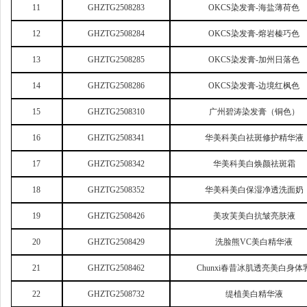
11
GHZTG2508283
OKCS
染发膏-海盐薄荷色
12
GHZTG2508284
OKCS
染发膏-熔岩榛巧色
13
GHZTG2508285
OKCS
染发膏-加州日落色
14
GHZTG2508286
OKCS
染发膏-边境红枫色
15
GHZTG2508310
广州碧涛染发膏（铜色）
16
GHZTG2508341
华美科美白祛斑修护精华液
17
GHZTG2508342
华美科美白焕颜祛斑霜
18
GHZTG2508352
华美科美白保湿净透洗面奶
19
GHZTG2508426
美攻芙美白抗皱亮肤液
20
GHZTG2508429
洗脸熊VC美白精华液
21
GHZTG2508462
Chunxi
春昔冰肌透亮美白身体
22
GHZTG2508732
缇植美白精华液