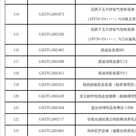
花西子玉方持妆气垫粉底液
114
GHZTG2601972
（SPF50+PA++++）N20珠玉
花西子玉方持妆气垫粉底液
115
GHZTG2602290
（SPF50+PA++++）N25水潋
116
GHZTG2602405
易淑染发霜883
117
GHZTG2602408
易淑润黑发露Y2.0
118
GHZTG2602412
易淑润彩发露Y8.3
119
GHZTG2602421
植然妍焕彩染发霜（植萃调理型）
120
GHZTG2602428
丝王精华泡泡染发啫喱（植物调理型
121
GHZTG2602434
蔻乐丝绅尚染发摩丝 2.00K
122
GHZTG2602717
谷雨光感轻透日间防晒润养乳
123
GHZTG2603401
淘米匠护染膏（烟熏自然黑色