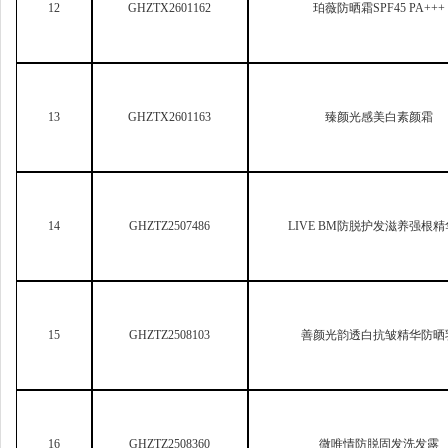
13
GHZTX2601163
臻颜光感美白素颜霜
14
GHZTZ2507486
LIVE BM
防脱护发滋养强根精
15
GHZTZ2508103
善颜光韵透白抗皱精华防晒
16
GHZTZ2508360
微唯情防脱固发洗发露