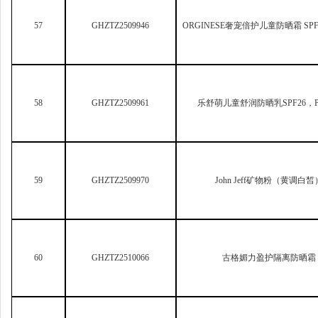
59
GHZTZ2509970
John Jeff
矿物粉（黄调白皙
60
GHZTZ2510066
古格媚力盈护隔离防晒霜
61
GHZTZ2510071
天生天养美白修护保湿香氛沐
62
GHZTZ2600616
薇诺娜光透淡斑修白乳液