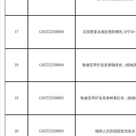
17
GHZTZ2508909
贝亲婴童冰感轻透防晒乳 SPF50+ 
18
GHZTZ2508964
敬修堂养护染发膏咖啡色（植物
19
GHZTZ2508965
敬修堂养护染发膏树莓红色（植物
20
GHZTZ2508995
领绣人生防脱固发洗发水