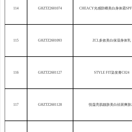
117
GHZTZ2601128
悦蔻亮肌靓肤美白祛斑爽肤
118
GHZTZ2601129
悦蔻亮肌靓肤美白祛斑霜
119
GHZTZ2601131
玥之秘水漾光盾柔光美白防
120
GHZTZ2601139
Harrylane
海月兰美白淡斑精
121
GHZTZ2601140
LPP
滋养护染膏6.34（植物调