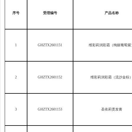
序号
受理编号
产品名称
1
GHZTX2601151
维彩莉润彩霜（绚丽葡萄紫
2
GHZTX2601152
维彩莉润彩霜（流沙金棕
3
GHZTX2601153
圣依莉烫发膏