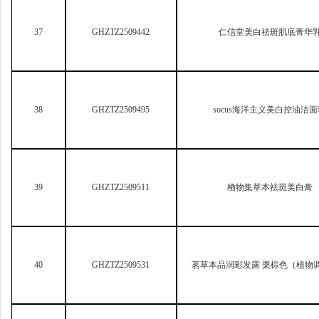
38
GHZTZ2509495
socus
海洋主义美白控油洁面
39
GHZTZ2509511
栖物集草本祛斑美白膏
40
GHZTZ2509531
茗草本品润彩发露 栗棕色（植物
41
GHZTZ2509578
有色丽染发膏7号