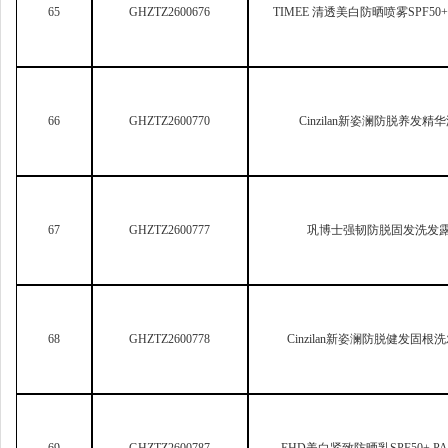
67
GHZTZ2600777
巩博士强韧防脱固发洗发
68
GHZTZ2600778
Cinzilan
新姿澜防脱健发固根洗
69
GHZTZ2600787
EHD
美白紧致防晒乳SPF50+ PA
70
GHZTZ2600797
植草缘染发精华粉（植物调理型）S