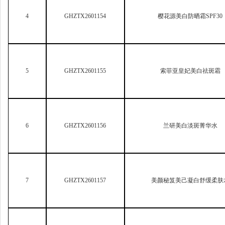
4
GHZTX2601154
樱花源美白防晒霜SPF30
5
GHZTX2601155
索菲亚皇妃美白祛斑霜
6
GHZTX2601156
兰研美白淡斑菁华水
7
GHZTX2601157
美颜秘笈美己凝白舒缓柔肤
8
GHZTX2601158
美颜秘笈美己凝白舒缓精华