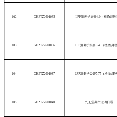
105
GHZTZ2601040
九芝堂美白滋润日霜
106
GHZTZ2601041
添美栖美白祛斑精华液
107
GHZTZ2601046
薇诺娜光透淡斑修白面霜
108
GHZTZ2601047
采爱润色护染膏可可米棕