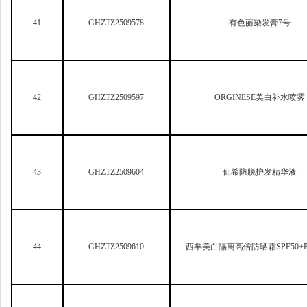
42
GHZTZ2509597
ORGINESE
美白补水喷雾
43
GHZTZ2509604
仙希防脱护发精华液
44
GHZTZ2509610
西芈美白隔离高倍防晒霜SPF50+P
45
GHZTZ2509613
植仆ZINGSERVE美白淡黑祛
46
GHZTZ2509614
倩萃QIANCUI美白淡黑嫩