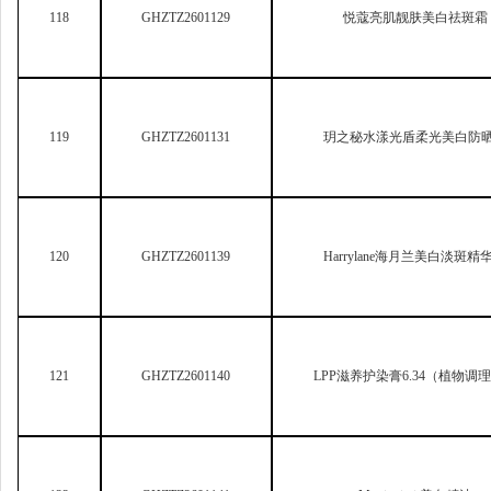
122
GHZTZ2601141
Moxiguimi
美白精油
QIXIUDUN
白转黑单剂染发啫喱（2
123
GHZTZ2601146
调理型）
124
GHZTZ2601187
STYLE FIT
染发膏G011