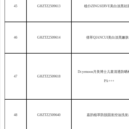
Dr.yemoon
月美博士儿童清透防晒棒S
47
GHZTZ2509618
PA+++
48
GHZTZ2509640
嘉韵植萃防脱固发控油洗发
49
GHZTZ2509661
Estevo
美白祛斑霜