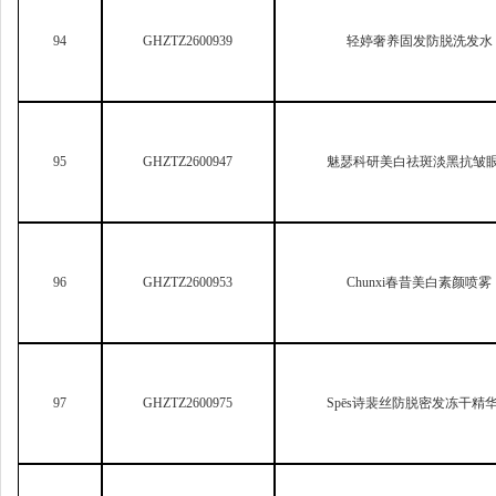
97
GHZTZ2600975
Sp
ēs诗裴丝防脱密发冻干精
98
GHZTZ2600999
班彩单剂染发膏（栗棕色
99
GHZTZ2601006
竹乎光感美白修护精华液
100
GHZTZ2601009
红妃美白隔离防晒霜SPF50+ PA