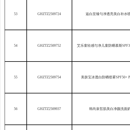
55
GHZTZ2509754
美肤宝冰透白防晒喷雾SPF50+ P
56
GHZTZ2509937
韩尚泉皙肌美白净颜洗面
57
GHZTZ2509946
ORGINESE
奢宠倍护儿童防晒霜 SPF3
58
GHZTZ2509961
乐舒萌儿童舒润防晒乳SPF26，P