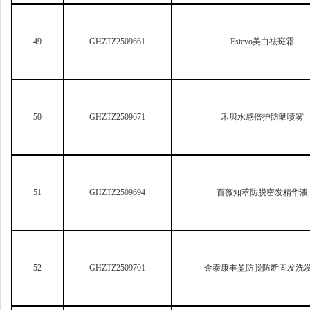
50
GHZTZ2509671
禾贝水感倍护防晒喷雾
51
GHZTZ2509694
百薇知萃防脱密发精华液
52
GHZTZ2509701
金泰康丰盈防脱防断固发洗
53
GHZTZ2509724
逅白至臻匀净透亮美白补水
54
GHZTZ2509752
艾乐童轻感匀净儿童防晒慕斯SPF35 