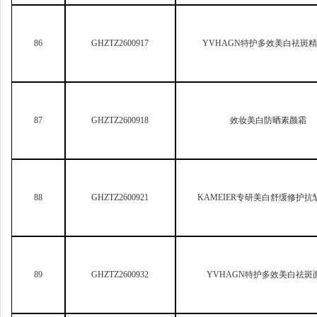
88
GHZTZ2600921
KAMEIER
专研美白舒缓修护抗
89
GHZTZ2600932
YVHAGN
特护多效美白祛斑
90
GHZTZ2600933
班彩单剂染发膏（黑茶色
91
GHZTZ2600934
薇诺娜光透淡斑修白精华
92
GHZTZ2600935
丝雅丹焦茶色单剂焗油染发