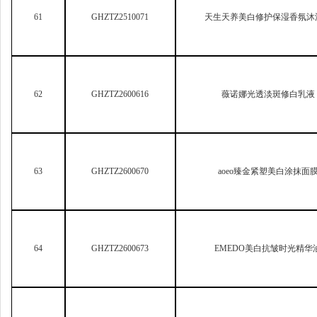
63
GHZTZ2600670
aoeo
臻金紧塑美白涂抹面
64
GHZTZ2600673
EMEDO
美白抗皱时光精华
65
GHZTZ2600676
TIMEE
清透美白防晒喷雾SPF50+
66
GHZTZ2600770
Cinzilan
新姿澜防脱养发精华