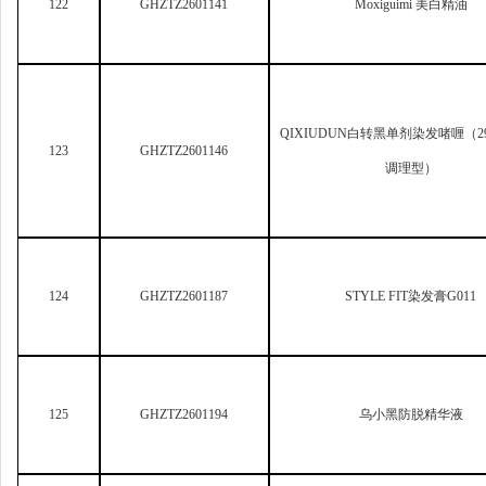
125
GHZTZ2601194
乌小黑防脱精华液
126
GHZTZ2601200
名品简妆倍护水润防晒乳
127
GHZTZ2601205
漠小曼美白遮瑕防晒气垫
128
GHZTZ2601209
采爱润色护染膏黑茶色
129
GHZTZ2601214
苣薇美白祛斑洗面奶