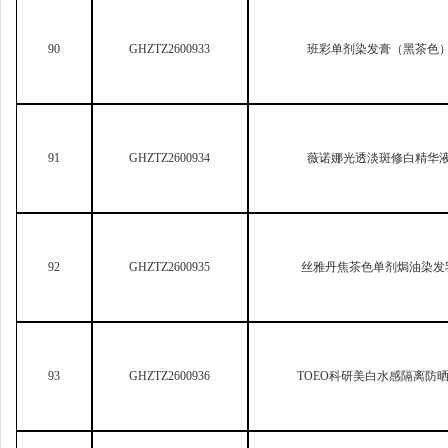
93
GHZTZ2600936
TOEO
科研美白水感隔离防
94
GHZTZ2600939
轻婷奢养固发防脱洗发水
95
GHZTZ2600947
魅瑟科研美白祛斑淡黑抗皱
96
GHZTZ2600953
Chunxi
春昔美白素颜喷雾