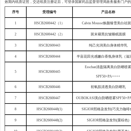
效期内纸质证照，交还纸质注册证后，可登录国家药品监督管理局政务服务门户的
序号
受理编号
产品名称
1
HSCB2600442
（1）
Calvin Mousse
焕颜臻雪美白祛斑
2
HSCB2600442
（2）
斑末褪黑抗皱睡眠面膜
3
HSCB2600443
纯己光润美白身体精华乳
4
HSCB2600444
半亩花田光感嫩白香氛身体乳（滋
Esschan
清盈隔离美白防晒喷
5
HSCB2600445
SPF50+PA++++
6
HSCB2600446
初氧肌清透美白防晒乳
7
HSCB2600447
OUBOKASI
美白防晒喷雾SPF50+PA
8
HSCB2600448(1)
SIGIOR
熙格染发剂(巧克力咖啡
9
HSCB2600448(2)
SIGIOR
熙格染发剂(栗棕色)