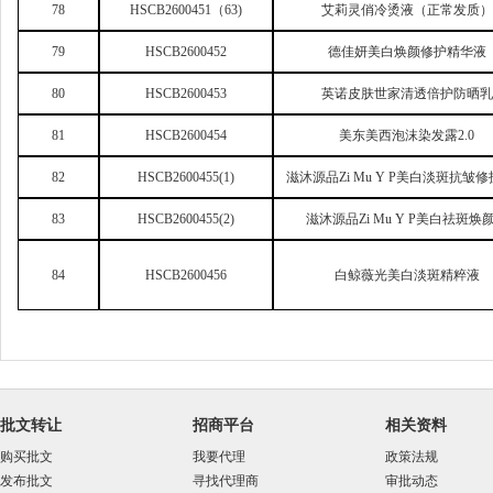
78
HSCB2600451
（63)
艾莉灵俏冷烫液（正常发质）
79
HSCB2600452
德佳妍美白焕颜修护精华液
80
HSCB2600453
英诺皮肤世家清透倍护防晒乳
81
HSCB2600454
美东美西泡沫染发露2.0
82
HSCB2600455(1)
滋沐源品Zi Mu Y P美白淡斑抗皱
83
HSCB2600455(2)
滋沐源品Zi Mu Y P美白祛斑焕
84
HSCB2600456
白鲸薇光美白淡斑精粹液
批文转让
招商平台
相关资料
购买批文
我要代理
政策法规
发布批文
寻找代理商
审批动态