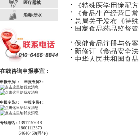
医疗器械
《特殊医学用途配方
令第24号）
《食品生产经营日常
消毒/涉水
总局关于发布《特殊
局令第23号）
国家食品药品监督管
的公告（2016年第1
保健食品注册与备案
新修订《食品安全法
中华人民共和国食品
在线咨询申报事宜：
申报专员1：
申报专员2：
申报专员3：
申报专员4：
13911157018
专线电话：
18601113370
64646460(呼转)