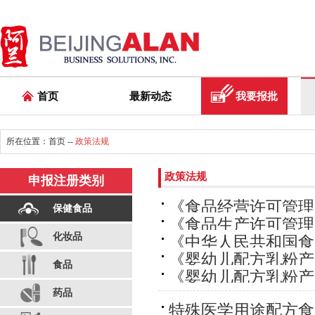
首页
最新动态
我要报批
所在位置：
首页
--
政策法规
政策法规
申报注册类别
《食品经营许可管理
保健食品
《食品生产许可管理
化妆品
《中华人民共和国食
《婴幼儿配方乳粉产
食品
《婴幼儿配方乳粉产
总局令第26号）
药品
特殊医学用途配方食